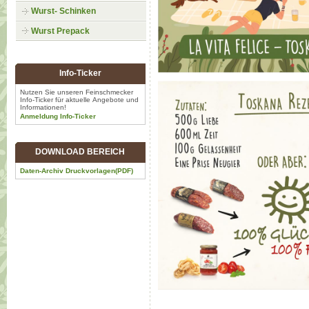
Wurst- Schinken
Wurst Prepack
Info-
Ticker
Nutzen Sie unseren Feinschmecker
Info-Ticker für aktuelle Angebote und
Informationen!
Anmeldung Info-Ticker
DOWNLOAD BEREICH
Daten-Archiv Druckvorlagen(PDF)